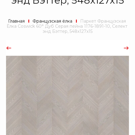
энд Бэттер, 548x127x15
Главная
Французская ёлка
 Паркет Французская 
Ёлка Coswick 60° Дуб Серая пейна 1176-1891-10, Селект 
энд Бэттер, 548x127x15